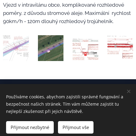
Vjezd v intravilánu obce, komplikované rozhledové
poměry, z důvodu stromové aleje. Maximální rychlost
90km/h - 120m dlouhý rozhledový trojúhelník.
Používáme cookies, abychom zajistili správné fungování a
kontakt:
Ing. Radek ŠVEC
bezpečnost našich stránek. Tím vám můžeme zajistit tu
radek-svec@email.cz
+420 777 676 191
nejlepší zkušenost při jejich návštěvě.
Přijmout nezbytné
Přijmout vše
Vytvořeno službou
Webnode
Cookies