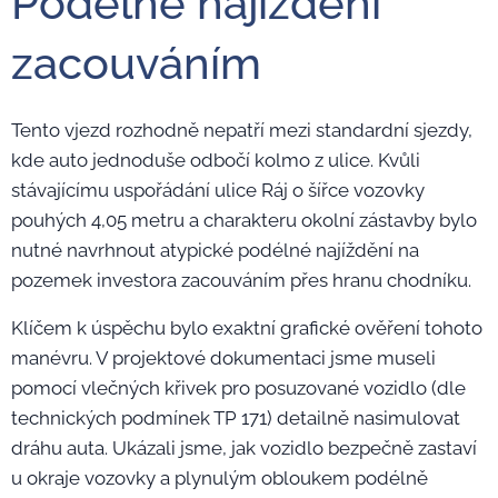
Podélné najíždění
zacouváním
Tento vjezd rozhodně nepatří mezi standardní sjezdy,
kde auto jednoduše odbočí kolmo z ulice. Kvůli
stávajícímu uspořádání ulice Ráj o šířce vozovky
pouhých 4,05 metru a charakteru okolní zástavby bylo
nutné navrhnout atypické podélné najíždění na
pozemek investora zacouváním přes hranu chodníku.
Klíčem k úspěchu bylo exaktní grafické ověření tohoto
manévru. V projektové dokumentaci jsme museli
pomocí vlečných křivek pro posuzované vozidlo (dle
technických podmínek TP 171) detailně nasimulovat
dráhu auta. Ukázali jsme, jak vozidlo bezpečně zastaví
u okraje vozovky a plynulým obloukem podélně