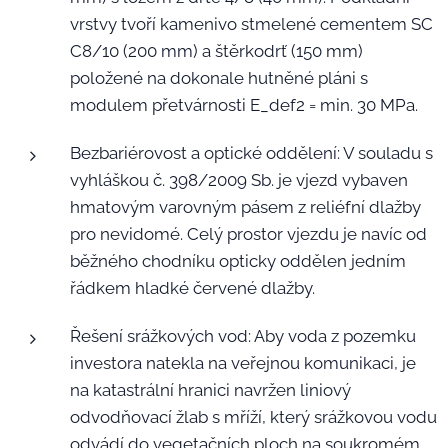
vrstvy tvoří kamenivo stmelené cementem SC
C8/10 (200 mm) a štěrkodrť (150 mm)
položené na dokonale hutněné pláni s
modulem přetvárnosti E_def2 = min. 30 MPa.
Bezbariérovost a optické oddělení: V souladu s
vyhláškou č. 398/2009 Sb. je vjezd vybaven
hmatovým varovným pásem z reliéfní dlažby
pro nevidomé. Celý prostor vjezdu je navíc od
běžného chodníku opticky oddělen jedním
řádkem hladké červené dlažby.
Řešení srážkových vod: Aby voda z pozemku
investora natekla na veřejnou komunikaci, je
na katastrální hranici navržen liniový
odvodňovací žlab s mříží, který srážkovou vodu
odvádí do vegetačních ploch na soukromém