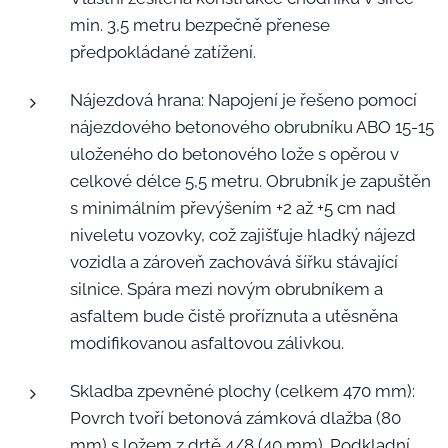
min. 3,5 metru bezpečně přenese
předpokládané zatížení.
Nájezdová hrana: Napojení je řešeno pomocí
nájezdového betonového obrubníku ABO 15-15
uloženého do betonového lože s opěrou v
celkové délce 5,5 metru. Obrubník je zapuštěn
s minimálním převýšením +2 až +5 cm nad
niveletu vozovky, což zajišťuje hladký nájezd
vozidla a zároveň zachovává šířku stávající
silnice. Spára mezi novým obrubníkem a
asfaltem bude čistě proříznuta a utěsněna
modifikovanou asfaltovou zálivkou.
Skladba zpevněné plochy (celkem 470 mm):
Povrch tvoří betonová zámková dlažba (80
mm) s ložem z drtě 4/8 (40 mm). Podkladní