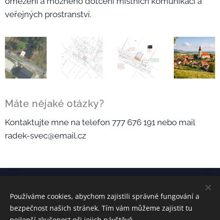
omezení a možného dotčení místních komunikací a
veřejných prostranství.
Máte nějaké otázky?
Kontaktujte mne na telefon 777 676 191 nebo mail
radek-svec@email.cz
Používáme cookies, abychom zajistili správné fungování a
kontakt:
Ing. Radek ŠVEC
bezpečnost našich stránek. Tím vám můžeme zajistit tu
radek-svec@email.cz
+420 777 676 191
nejlepší zkušenost při jejich návštěvě.