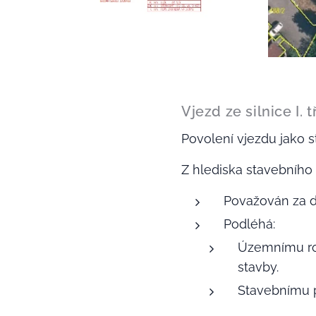
Vjezd ze silnice I. 
Povolení vjezdu jako 
Z hlediska stavebního 
Považován za do
Podléhá:
Územnímu ro
stavby.
Stavebnímu p