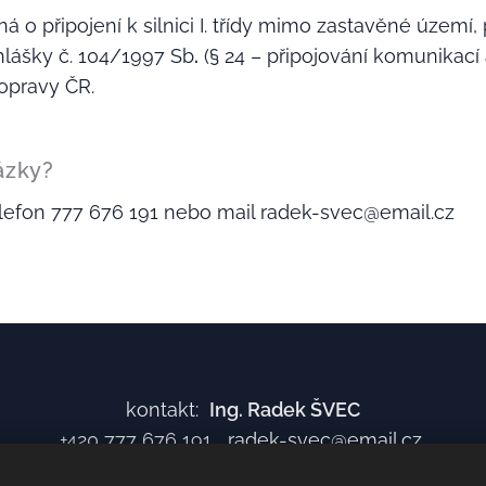
ná o připojení k silnici I. třídy mimo zastavěné území
yhlášky č. 104/1997 Sb
.
(§ 24 – připojování komunikací 
dopravy ČR.
ázky?
lefon 777 676 191 nebo mail radek-svec@email.cz
kontakt:
Ing. Radek ŠVEC
+420 777 676 191
radek-svec@email.cz