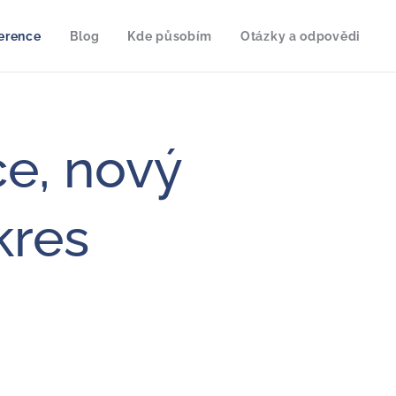
erence
Blog
Kde působím
Otázky a odpovědi
e, nový
kres