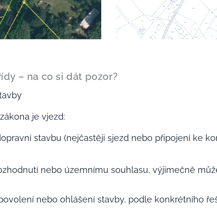
třídy – na co si dát pozor?
stavby
zákona je vjezd:
pravní stavbu (nejčastěji sjezd nebo připojení ke ko
zhodnutí nebo územnímu souhlasu, výjimečně může 
ovolení nebo ohlášení stavby, podle konkrétního řeš