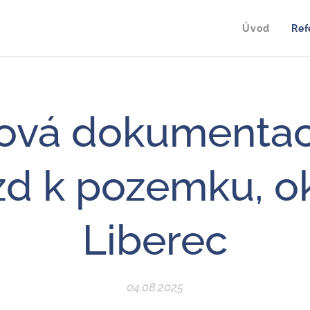
Úvod
Ref
tová dokumentac
zd k pozemku, o
Liberec
04.08.2025