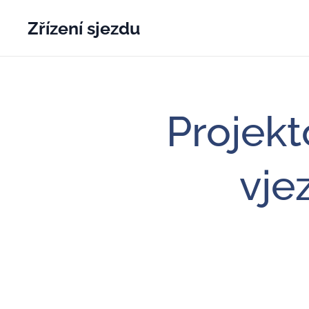
Zřízení sjezdu
Projek
vje