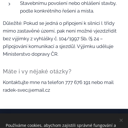
Stavebnímu povolení nebo ohlášení stavby,
podle konkrétního řešení a místa.
Důležité: Pokud se jedná o připojení k silnici I. třídy
mimo zastavěné území, pak není možné vjezdzřídit
bez výjimky z vyhlášky č. 104/1997 Sb
.
(§ 24 –
připojování komunikací a sjezdů). Výjimku uděluje
Ministerstvo dopravy ČR.
Máte i vy nějaké otázky?
Kontaktujte mne na telefon 777 676 191 nebo mail
radek-svec@email.cz
Používáme cookies, abychom zajistili správné fungování a