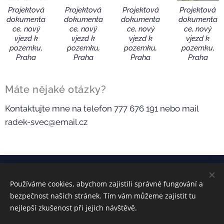
Projektová
Projektová
Projektová
Projektová
dokumenta
dokumenta
dokumenta
dokumenta
ce, nový
ce, nový
ce, nový
ce, nový
vjezd k
vjezd k
vjezd k
vjezd k
pozemku,
pozemku,
pozemku,
pozemku,
Praha
Praha
Praha
Praha
Máte nějaké otázky?
Kontaktujte mne na telefon 777 676 191 nebo mail
radek-svec@email.cz
Používáme cookies, abychom zajistili správné fungování a
kontakt:
Ing. Radek ŠVEC
bezpečnost našich stránek. Tím vám můžeme zajistit tu
radek-svec@email.cz
+420 777 676 191
nejlepší zkušenost při jejich návštěvě.