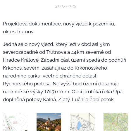
31.07.2025
Projektová dokumentace, nový vjezd k pozemku,
okres Trutnov
Jedná se o nový vjezd, který leží v obci asi 5 km
severozápadně od Trutnova a 44 km severně od
Hradce Králové. Západní část území spadá do podhůří
Krkonoš, severní zasahují až do Krkonošského
národního parku, včetně chráněné oblasti
Rýchorského pralesa. Nejvyšší bod území dosahuje
nadmořské výšky 1 013 m n. m
.
Obcí protéká řeka Úpa,
doplněná potoky Kalná, Zlatý, Luční a Žabí potok