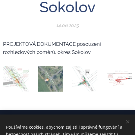
Sokolov
14.06.2025
PROJEKTOVÁ DOKUMENTACE posouzení
rozhledových poměrů, okres Sokolov
Používáme cookies, abychom zajistili správné fungování a
kontakt:
Ing. Radek ŠVEC
bezpečnost našich stránek. Tím vám můžeme zajistit tu