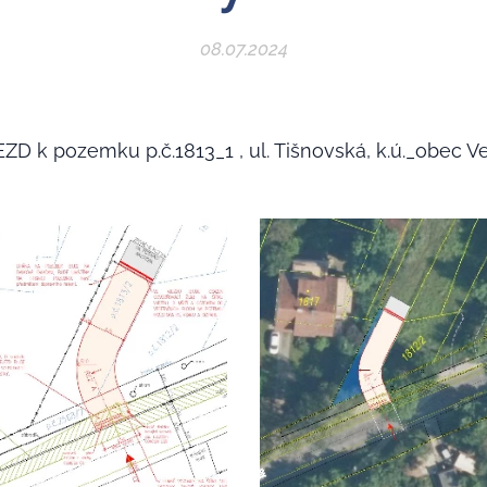
08.07.2024
k pozemku p.č.1813_1 , ul. Tišnovská, k.ú._obec V