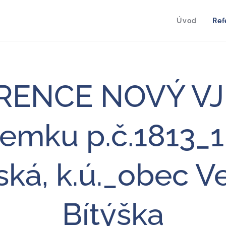
Úvod
Ref
RENCE NOVÝ VJ
emku p.č.1813_1 ,
ská, k.ú._obec V
Bítýška