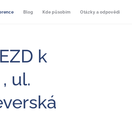
erence
Blog
Kde působím
Otázky a odpovědi
EZD k
 ul.
everská