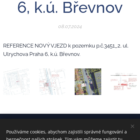
6, k.ú. Břevnov
08.07.2024
REFERENCE NOVÝ VJEZD k pozemku p.č.3451_2, ul.
Ulrychova Praha 6, k.ú. Břevnov.
Používáme cookies, abychom zajistili správné fungování a
kontakt:
Ing. Radek ŠVEC
bezpečnost našich stránek. Tím vám můžeme zajistit tu