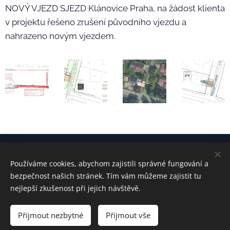
NOVÝ VJEZD SJEZD Klánovice Praha, na žádost klienta
v projektu řešeno zrušení původního vjezdu a
nahrazeno novým vjezdem.
Používáme cookies, abychom zajistili správné fungování a
kontakt:
Ing. Radek ŠVEC
bezpečnost našich stránek. Tím vám můžeme zajistit tu
radek-svec@email.cz
+420 777 676 191
nejlepší zkušenost při jejich návštěvě.
Přijmout nezbytné
Přijmout vše
Vytvořeno službou
Webnode
Cookies