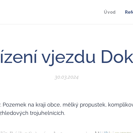
Úvod
Ref
ízení vjezdu Do
30.03.2024
. Pozemek na kraji obce, mělký propustek, komplik
zhledových trojuhelnících.