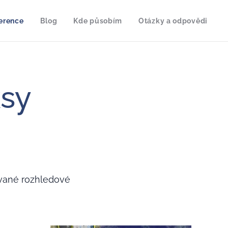
erence
Blog
Kde působím
Otázky a odpovědi
ksy
ované rozhledové